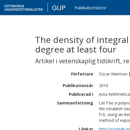
GUP
Publikationslistor
The density of integra
degree at least four
Artikel i vetenskaplig tidskrift
,
re
Författare
Oscar
Marmon
Publikationsår
2010
Publicerad i
Acta Arithmetica
Sammanfattning
Let f be a polyno
We establish new
f=0, using an it
method of expon
Länkar
http://journals.