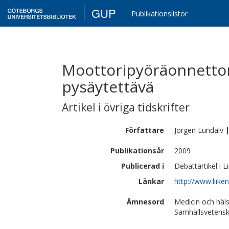
GUP
Publikationslistor
Moottoripyöräonnetto
pysäytettävä
Artikel i övriga tidskrifter
Författare
Jörgen
Lundälv
Publikationsår
2009
Publicerad i
Debattartikel i L
Länkar
http://www.liiken
Ämnesord
Medicin och häls
Samhällsvetens