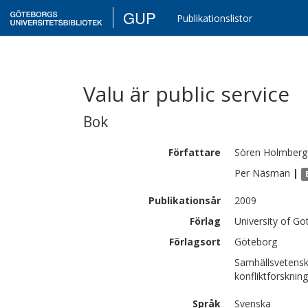
GUP
Publikationslistor
Valu är public service
Bok
Författare
Sören
Holmberg
Per
Näsman
|
Publikationsår
2009
Förlag
University of G
Förlagsort
Göteborg
Samhällsvetensk
konfliktforskning
Språk
Svenska