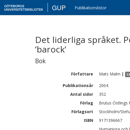
GUP
Publikationslistor
Det liderliga språket. 
’barock’
Bok
Författare
Mats
Malm
|
L
Publikationsår
2004
Antal sidor
352
Förlag
Brutus Östlings
Förlagsort
Stockholm/Steh
ISBN
9171396667
Humaniora och k