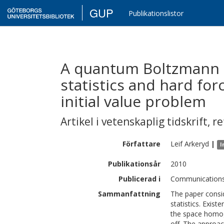
GUP
Publikationslistor
A quantum Boltzmann 
statistics and hard fo
initial value problem
Artikel i vetenskaplig tidskrift
,
re
Författare
Leif
Arkeryd
|
I
Publikationsår
2010
Publicerad i
Communications 
Sammanfattning
The paper consi
statistics. Exis
the space homoge
off. The approa