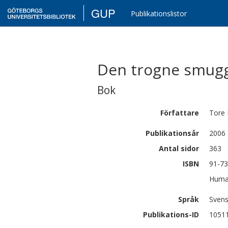
GUP
Publikationslistor
Den trogne smuggl
Bok
Författare
Tore
Publikationsår
2006
Antal sidor
363
ISBN
91-73
Human
Språk
Sven
Publikations-ID
1051