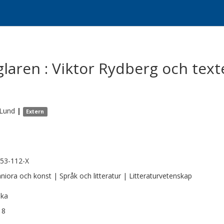
aren : Viktor Rydberg och text
Lund
|
Extern
53-112-X
iora och konst | Språk och litteratur | Litteraturvetenskap
ska
18