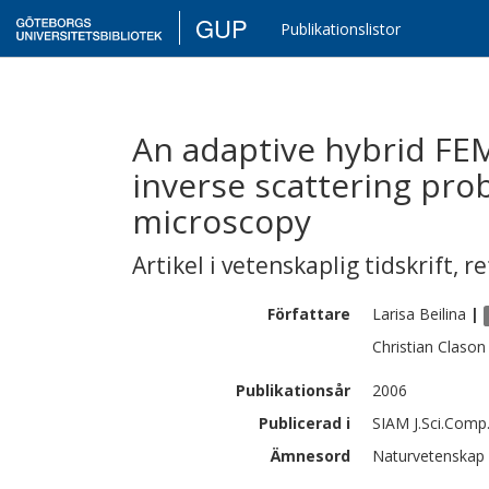
GUP
Publikationslistor
An adaptive hybrid F
inverse scattering pro
microscopy
Artikel i vetenskaplig tidskrift
,
re
Författare
Larisa
Beilina
|
Christian
Clason
Publikationsår
2006
Publicerad i
SIAM J.Sci.Comp.
Ämnesord
Naturvetenskap