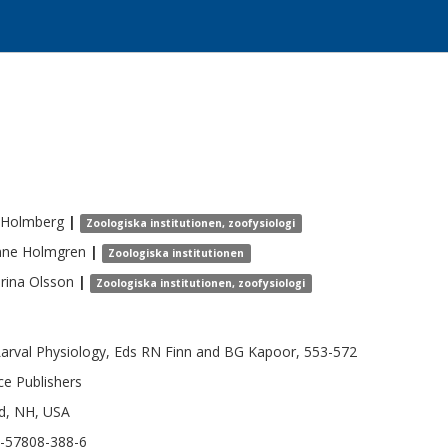
Holmberg
|
Zoologiska institutionen, zoofysiologi
nne
Holmgren
|
Zoologiska institutionen
rina
Olsson
|
Zoologiska institutionen, zoofysiologi
Larval Physiology, Eds RN Finn and BG Kapoor, 553-572
ce Publishers
ld, NH, USA
-57808-388-6