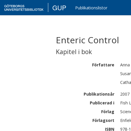
GUP
Publikationslistor
Enteric Control
Kapitel i bok
Författare
Anna
Susa
Catha
Publikationsår
2007
Publicerad i
Fish 
Förlag
Scien
Förlagsort
Enfie
ISBN
978-1