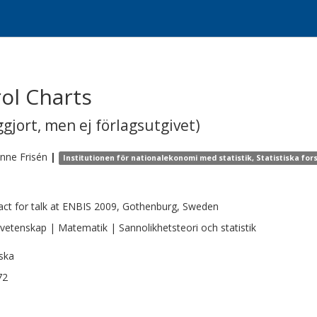
rol Charts
gjort, men ej förlagsutgivet)
anne
Frisén
|
Institutionen för nationalekonomi med statistik, Statistiska fo
act for talk at ENBIS 2009, Gothenburg, Sweden
vetenskap | Matematik | Sannolikhetsteori och statistik
ska
72