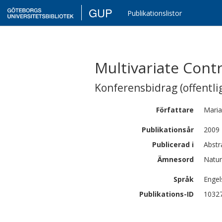
GUP
Publikationslistor
Multivariate Cont
Konferensbidrag (offentlig
Författare
Mari
Publikationsår
2009
Publicerad i
Abstr
Ämnesord
Natur
Språk
Engel
Publikations-ID
1032