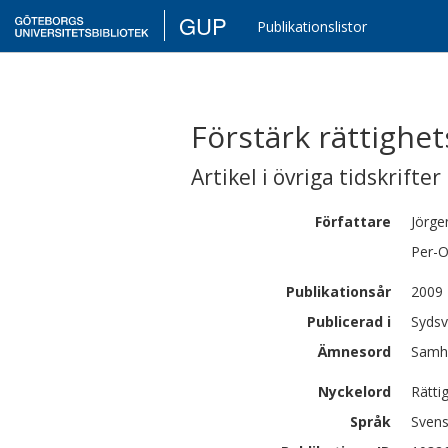
GUP
Publikationslistor
Förstärk rättighet
Artikel i övriga tidskrifter
Författare
Jörge
Per-O
Publikationsår
2009
Publicerad i
Syds
Ämnesord
Samhä
Nyckelord
Rätti
Språk
Sven