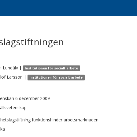
slagstiftningen
n
Lundälv
|
Institutionen för socialt arbete
lof
Larsson
|
Institutionen för socialt arbete
venskan 6 december 2009
llsvetenskap
ghetslagstiftning funktionshinder arbetsmarknaden
ska