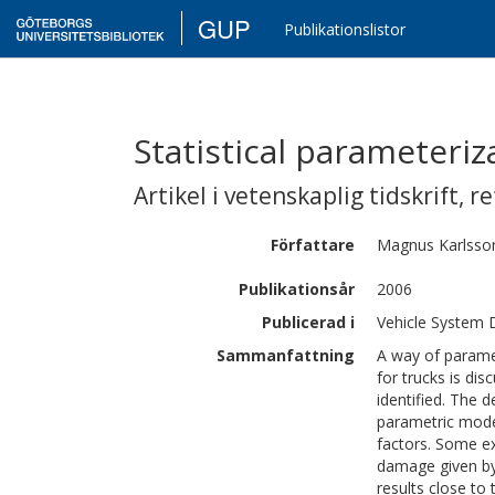
GUP
Publikationslistor
Statistical parameteriza
Artikel i vetenskaplig tidskrift
,
re
Författare
Magnus
Karlsso
Publikationsår
2006
Publicerad i
Vehicle System 
Sammanfattning
A way of paramet
for trucks is dis
identified. The 
parametric model
factors. Some ex
damage given by
results close to