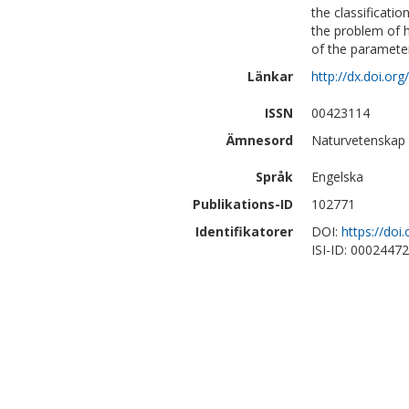
the classificatio
the problem of h
of the paramete
Länkar
http://dx.doi.o
ISSN
00423114
Ämnesord
Naturvetenskap
Språk
Engelska
Publikations-ID
102771
Identifikatorer
DOI:
https://do
ISI-ID: 0002447