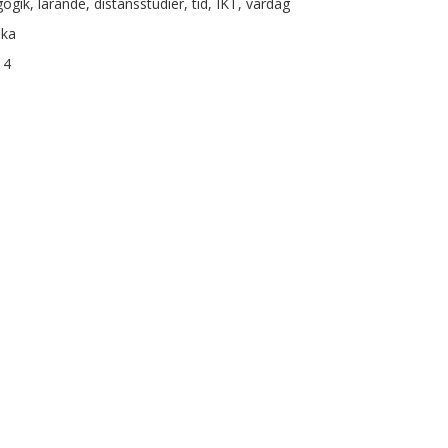
ogik, lärande, distansstudier, tid, IKT, vardag
ska
14