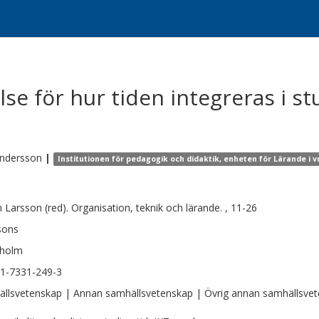
e för hur tiden integreras i st
ndersson
|
Institutionen för pedagogik och didaktik, enheten för Lärande i v
 Larsson (red). Organisation, teknik och lärande. , 11-26
sons
kholm
1-7331-249-3
llsvetenskap | Annan samhällsvetenskap | Övrig annan samhällsve