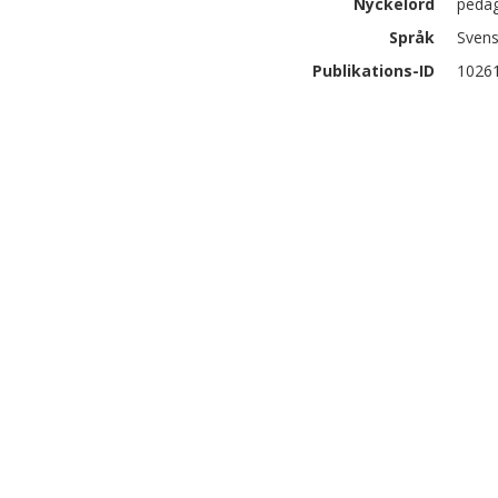
Nyckelord
pedag
Språk
Sven
Publikations-ID
1026