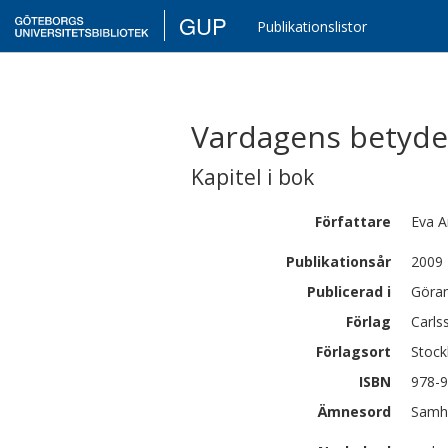
GUP
Publikationslistor
Vardagens betydels
Kapitel i bok
Författare
Eva
A
Publikationsår
2009
Publicerad i
Göran
Förlag
Carls
Förlagsort
Stoc
ISBN
978-9
Ämnesord
Samhä