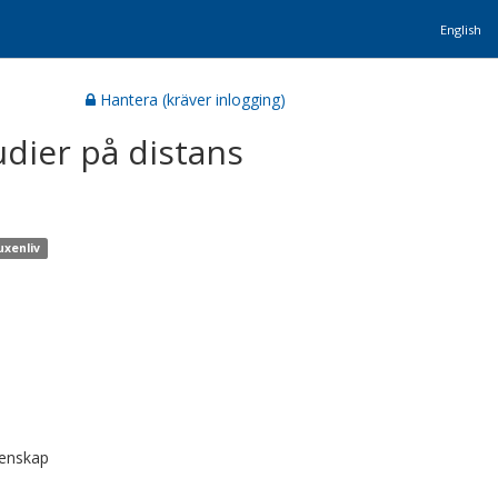
English
Hantera (kräver inlogging)
udier på distans
uxenliv
tenskap