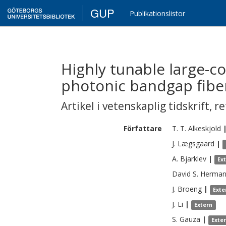
GUP
Publikationslistor
Highly tunable large-co
photonic bandgap fibe
Artikel i vetenskaplig tidskrift
,
re
Författare
T. T.
Alkeskjold
J.
Lægsgaard
|
A.
Bjarklev
|
Ex
David S.
Herma
J.
Broeng
|
Exte
J.
Li
|
Extern
S.
Gauza
|
Exte