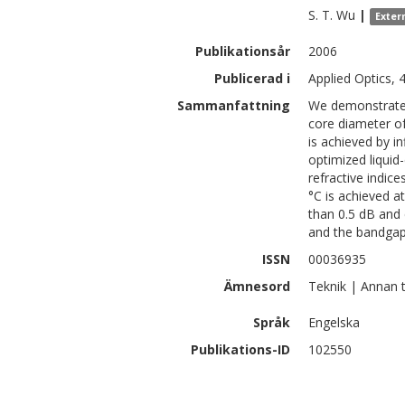
S. T.
Wu
|
Exter
Publikationsår
2006
Publicerad i
Applied Optics, 
Sammanfattning
We demonstrate a
core diameter of
is achieved by in
optimized liquid
refractive indic
°C is achieved a
than 0.5 dB and
and the bandga
ISSN
00036935
Ämnesord
Teknik | Annan 
Språk
Engelska
Publikations-ID
102550