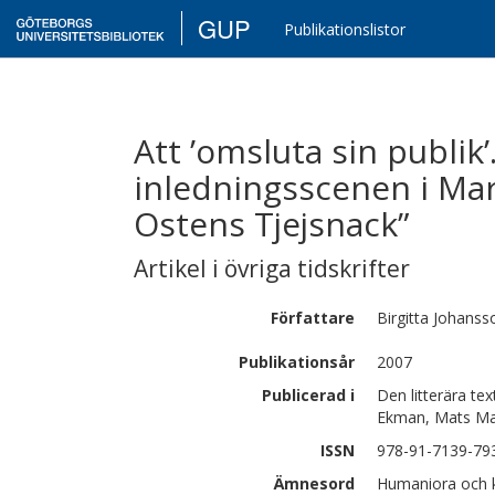
GUP
Publikationslistor
Att ’omsluta sin publik’
inledningsscenen i Ma
Ostens Tjejsnack”
Artikel i övriga tidskrifter
Författare
Birgitta
Johanss
Publikationsår
2007
Publicerad i
Den litterära te
Ekman, Mats Mal
ISSN
978-91-7139-79
Ämnesord
Humaniora och 