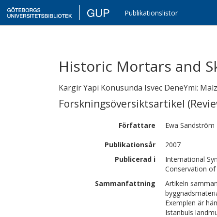
GUP
Publikationslistor
Historic Mortars and Sk
Kargir Yapi Konusunda Isvec DeneYmi: Mal
Forskningsöversiktsartikel (Revie
Författare
Ewa
Sandström 
Publikationsår
2007
Publicerad i
International S
Conservation of 
Sammanfattning
Artikeln sammanf
byggnadsmaterial
Exemplen är häm
Istanbuls landm