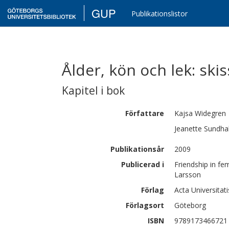
GUP
Publikationslistor
Ålder, kön och lek: ski
Kapitel i bok
Författare
Kajsa
Widegren
Jeanette
Sundhal
Publikationsår
2009
Publicerad i
Friendship in fem
Larsson
Förlag
Acta Universitat
Förlagsort
Göteborg
ISBN
9789173466721