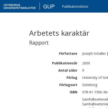
GUP
Publikationslistor
Arbetets karaktär
Rapport
Författare
Joseph
Schaller
Publikationsår
2009
Antal sidor
9
Förlag
University of G
Förlagsort
Göteborg
ISBN
978-91-7360-36
Samhällsvetens
Samhällsvetensk