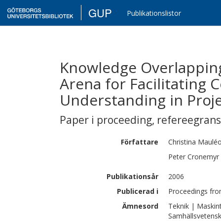
GUP
Publikationslistor
Knowledge Overlapping
Arena for Facilitating 
Understanding in Proj
Paper i proceeding
,
refereegran
Författare
Christina
Maulé
Peter
Cronemyr
Publikationsår
2006
Publicerad i
Proceedings fro
Ämnesord
Teknik | Maskin
Samhällsvetens