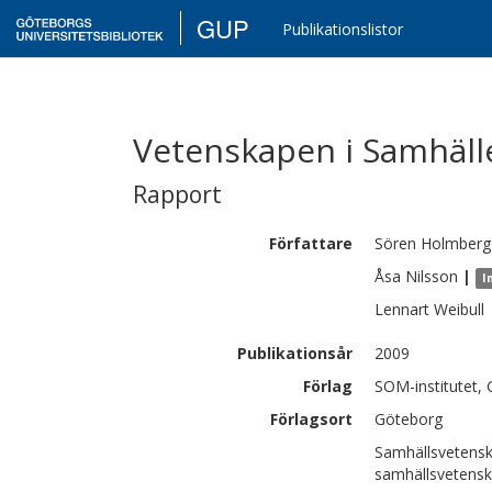
GUP
Publikationslistor
Vetenskapen i Samhälle
Rapport
Författare
Sören
Holmberg
Åsa
Nilsson
|
I
Lennart
Weibull
Publikationsår
2009
Förlag
SOM-institutet, 
Förlagsort
Göteborg
Samhällsvetensk
samhällsvetens