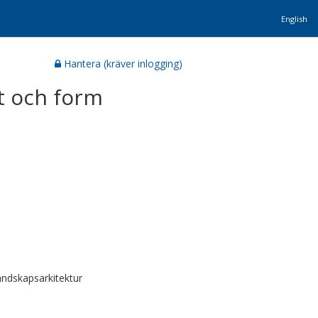
English
Hantera (kräver inlogging)
t och form
ndskapsarkitektur