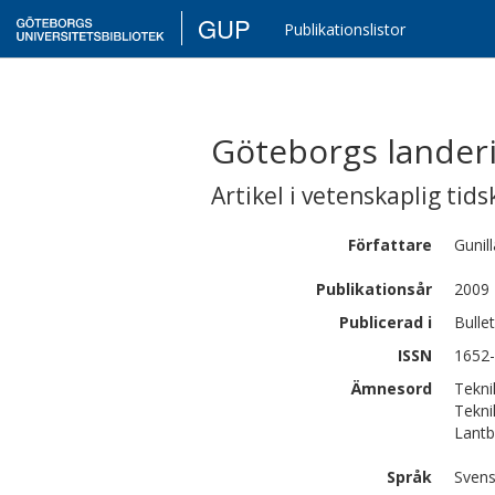
GUP
Publikationslistor
Göteborgs landeri
Artikel i vetenskaplig tids
Författare
Gunill
Publikationsår
2009
Publicerad i
Bulle
ISSN
1652
Ämnesord
Tekni
Tekni
Lantb
Språk
Sven