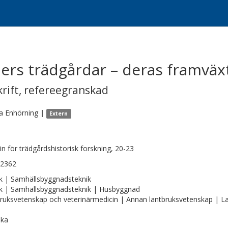
ers trädgårdar – deras framväx
krift
,
refereegranskad
a
Enhörning
|
Extern
tin för trädgårdshistorisk forskning, 20-23
-2362
k | Samhällsbyggnadsteknik
k | Samhällsbyggnadsteknik | Husbyggnad
ruksvetenskap och veterinärmedicin | Annan lantbruksvetenskap | La
ska